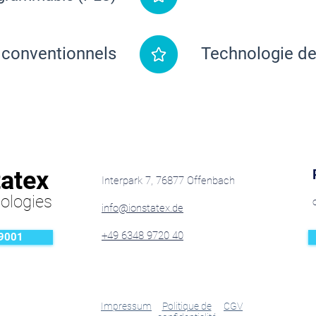
 conventionnels
Technologie de
tatex
Interpark 7, 76877 Offenbach
ologies
info@ionstatex.de
+49 6348 9720 40
 9001
Impressum
Politique de
CGV